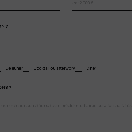
ON ?
Déjeuner
Cocktail ou afterwork
Dîner
ONS ?