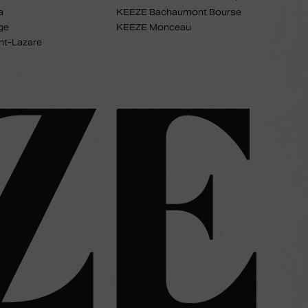
a
KEEZE Bachaumont Bourse
ge
KEEZE Monceau
nt-Lazare