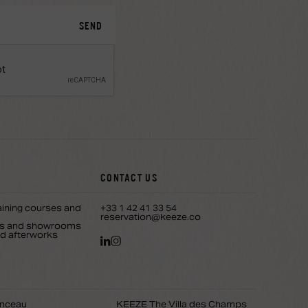
CONTACT US
aining courses and
+33 1 42 41 33 54
reservation@keeze.co
ons and showrooms
nd afterworks
nceau
KEEZE The Villa des Champs