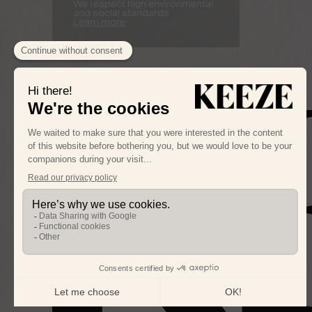
We respect high environmental
and social standards
Learn more