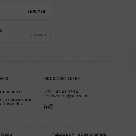
ENTS
NOUS CONTACTER
ormations et
+33 1 42 41 33 54
reservation@keeze.co
ons et showrooms
 afterworks
nceau
KEEZE La Villa des Champs