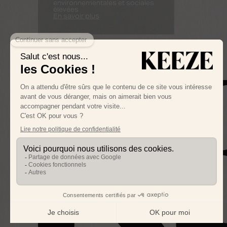
environnementales et sociales
élevées
En savoir plus