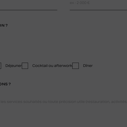
ON ?
Déjeuner
Cocktail ou afterwork
Dîner
ONS ?