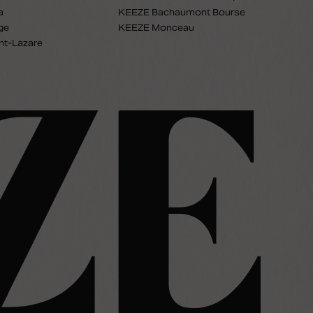
a
KEEZE Bachaumont Bourse
ge
KEEZE Monceau
nt-Lazare