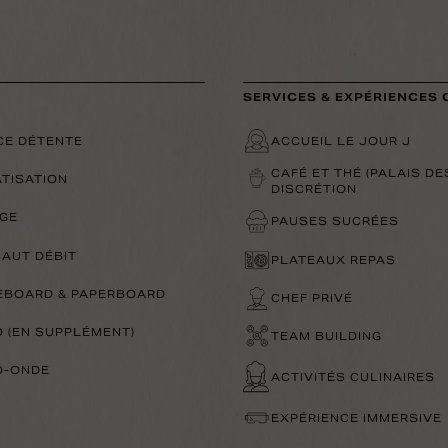
SERVICES & EXPÉRIENCES
CE DÉTENTE
ACCUEIL LE JOUR J
CAFÉ ET THÉ (PALAIS DE
ATISATION
DISCRÉTION
GE
PAUSES SUCRÉES
HAUT DÉBIT
PLATEAUX REPAS
EBOARD & PAPERBOARD
CHEF PRIVÉ
O (EN SUPPLÉMENT)
TEAM BUILDING
O-ONDE
ACTIVITÉS CULINAIRES
EXPÉRIENCE IMMERSIVE