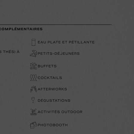
 COMPLÉMENTAIRES
EAU PLATE ET PÉTILLANTE
S THÉS) À
PETITS-DÉJEUNERS
BUFFETS
COCKTAILS
AFTERWORKS
DÉGUSTATIONS
ACTIVITÉS OUTDOOR
PHOTOBOOTH