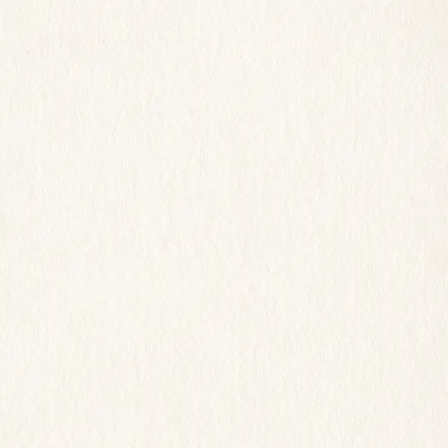
ESPACE
65
M2
CAPACITÉ
16
 PERSONNES
ADRESSE
57 RUE DE LA CHAUSSÉE 
D'ANTIN, 75009 PARIS
DEMANDER UN DEVIS